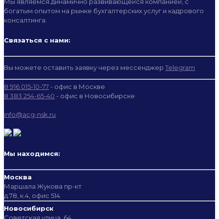
Мы являемся динамично развивающейся компанией, с
богатым опытом на рынке бухгалтерских услуг и кадрового
консалтинга.
Связаться с нами:
Вы можете оставить заявку через мессенджер
Telegram
8 916 015-10-77
- офис в Москве
8 383 254-65-40
- офис в Новосибирске
info@acg-nsk.ru
Мы находимся:
Москва
Маршала Жукова пр-кт
д.78, к.4, офис 514
Новосибирск
Советская улица, 64